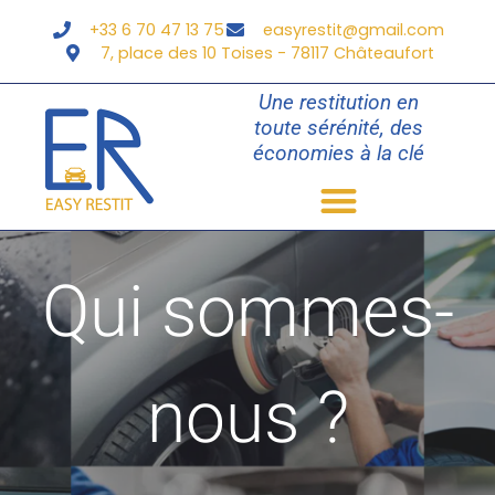
+33 6 70 47 13 75
easyrestit@gmail.com
7, place des 10 Toises - 78117 Châteaufort
Une restitution en
toute sérénité, des
économies à la clé
Easy Restit
Qui sommes-
nous ?