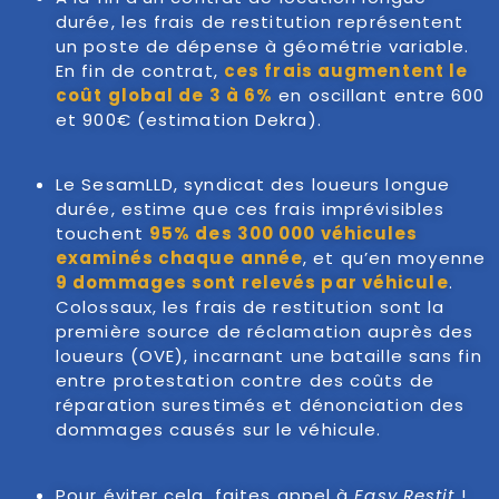
durée, les frais de restitution représentent
un poste de dépense à géométrie variable.
En fin de contrat,
ces frais augmentent le
coût global de 3 à 6%
en oscillant entre 600
et 900€ (estimation Dekra).
Le SesamLLD, syndicat des loueurs longue
durée, estime que ces frais imprévisibles
touchent
95% des 300 000 véhicules
examinés chaque année
, et qu’en moyenne
9 dommages sont relevés par véhicule
.
Colossaux, les frais de restitution sont la
première source de réclamation auprès des
loueurs (OVE), incarnant une bataille sans fin
entre protestation contre des coûts de
réparation surestimés et dénonciation des
dommages causés sur le véhicule.
Pour éviter cela, faites appel à
Easy Restit
!