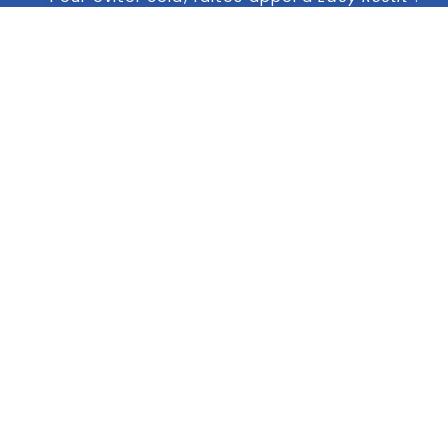
ILS NOUS ONT FAIT
CONFIANCE
Aucun frais de restitution
La restitution de mon véhicule (Mercédès